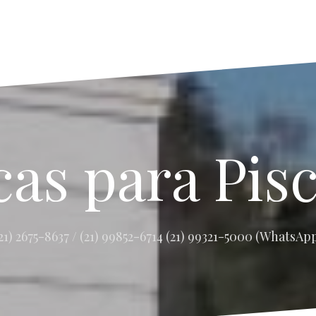
as para Pis
21) 2675-8637 / (21) 99852-6714 (21) 99321-5000 (WhatsAp