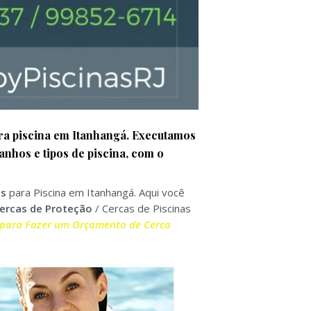
ra piscina
em
Itanhangá
. Executamos
nhos e tipos de piscina, com o
is
para Piscina em Itanhangá. Aqui você
ercas de Proteção
/ Cercas de Piscinas
 para Fazer um Orçamento de Cerca