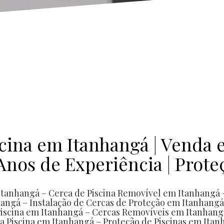
cas removíveis em alumínio... cercas removíveis em alumínio... cercas removíveis para animais... cercas removí
cina em Itanhangá | Venda 
 Anos de Experiência | Prote
Itanhangá – Cerca de Piscina Removível em Itanhangá
angá – Instalação de Cercas de Proteção em Itanhangá
Piscina em Itanhangá – Cercas Removíveis em Itanhang
a Piscina em Itanhangá – Proteção de Piscinas em Ita