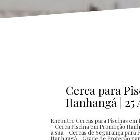
 PREÇO EM CERCAS DE PROTEÇÃO / QUALIDADE E GARANTIA COMPROVADA / CERCAS REMOVÍVEIS / CERCAS PET / COTAÇÃO / cer
Cerca para Pis
Itanhangá | 25
Encontre Cercas para Piscinas em 
– Cerca Piscina em Promoção Itanh
a sua – Cercas de Segurança para 
Itanhangá – Grade de Proteção par